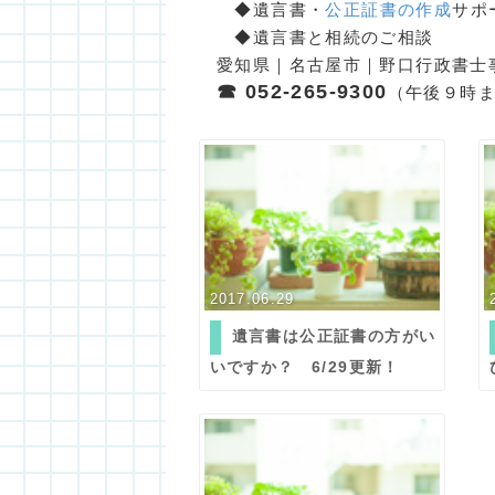
◆遺言書・
公正証書の作成
サポ
◆遺言書と相続のご相談
愛知県｜名古屋市｜野口行政書士
☎ 052-265-9300
（午後９時
2017.06.29
遺言書は公正証書の方がい
いですか？ 6/29更新！