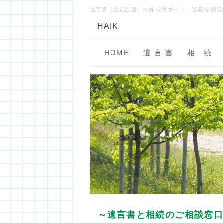
遺言書（公正証書）の作成サポート、遺産分割協
HAIK
HOME
遺 言 書
相 続
～遺言書と相続のご相談窓