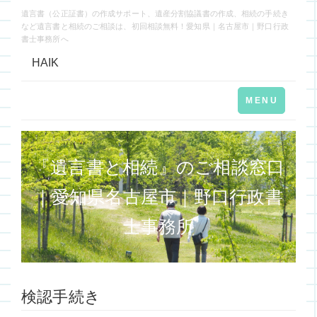
遺言書（公正証書）の作成サポート、遺産分割協議書の作成、相続の手続き
など遺言書と相続のご相談は、初回相談無料！愛知県｜名古屋市｜野口行政
書士事務所へ
HAIK
Toggle
MENU
navigation
『遺言書と相続』のご相談窓口
｜愛知県名古屋市｜野口行政書
士事務所
検認手続き