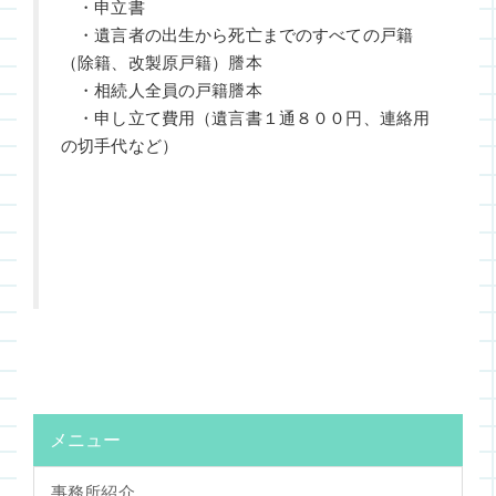
・申立書
・遺言者の出生から死亡までのすべての戸籍
（除籍、改製原戸籍）謄本
・相続人全員の戸籍謄本
・申し立て費用（遺言書１通８００円、連絡用
の切手代など）
メニュー
事務所紹介