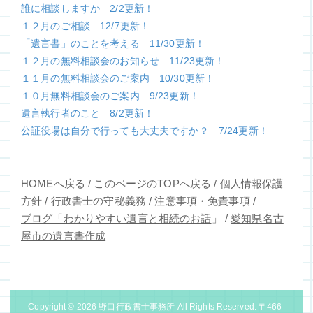
誰に相談しますか 2/2更新！
１２月のご相談 12/7更新！
「遺言書」のことを考える 11/30更新！
１２月の無料相談会のお知らせ 11/23更新！
１１月の無料相談会のご案内 10/30更新！
１０月無料相談会のご案内 9/23更新！
遺言執行者のこと 8/2更新！
公証役場は自分で行っても大丈夫ですか？ 7/24更新！
HOMEへ戻る
/
このページのTOPへ戻る
/
個人情報保護
方針
/
行政書士の守秘義務
/
注意事項・免責事項
/
ブログ「わかりやすい遺言と相続のお話
」
/
愛知県名古
屋市の遺言書作成
Copyright © 2026
野口行政書士事務所
All Rights Reserved. 〒466-