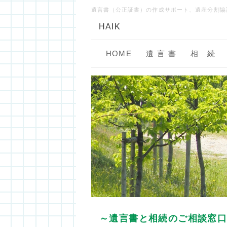
遺言書（公正証書）の作成サポート、遺産分割協
HAIK
HOME
遺 言 書
相 続
～遺言書と相続のご相談窓