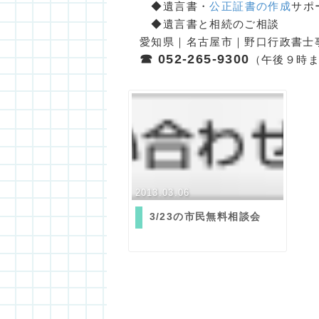
◆遺言書・
公正証書の作成
サポ
◆遺言書と相続のご相談
愛知県｜名古屋市｜野口行政書士
☎ 052-265-9300
（午後９時
2013.03.06
3/23の市民無料相談会