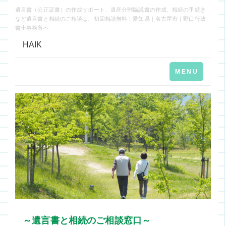
遺言書（公正証書）の作成サポート、遺産分割協議書の作成、相続の手続き
など遺言書と相続のご相談は、初回相談無料！愛知県｜名古屋市｜野口行政
書士事務所へ
HAIK
Toggle
MENU
navigation
～遺言書と相続のご相談窓口～